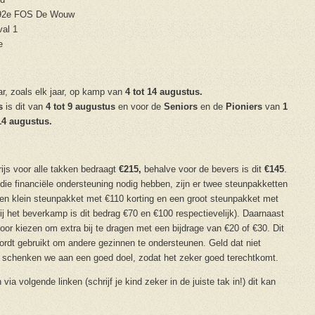
92e FOS De Wouw
al 1
e
ar, zoals elk jaar, op kamp van
4 tot 14 augustus.
rs
is dit van
4 tot 9 augustus
en voor de
Seniors
en de
Pioniers
van
1
14 augustus.
ijs voor alle takken bedraagt
€215,
behalve voor de bevers is dit
€145
.
die financiële ondersteuning nodig hebben, zijn er twee steunpakketten
en klein steunpakket met €110 korting en een groot steunpakket met
bij het beverkamp is dit bedrag €70 en €100 respectievelijk). Daarnaast
voor kiezen om extra bij te dragen met een bijdrage van €20 of €30. Dit
ordt gebruikt om andere gezinnen te ondersteunen. Geld dat niet
, schenken we aan een goed doel, zodat het zeker goed terechtkomt.
 via volgende linken (schrijf je kind zeker in de juiste tak in!) dit kan