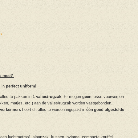
s
e mee?
 in
perfect uniform
!​
 alles te pakken in
1 valies/rugzak
. Er mogen
geen
losse voorwerpen
kken, matjes, etc.) aan de valies/rugzak worden vastgebonden.
verkenners
hoort dit alles te worden ingepakt in
één goed afgestelde
:
geen luchtmatras), slaapzak, kussen, pyjama, compacte knuffel,