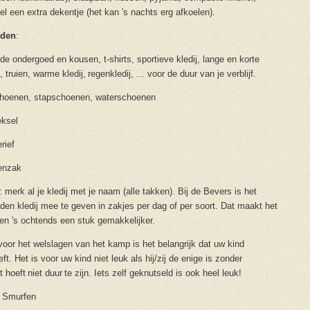
el een extra dekentje (het kan 's nachts erg afkoelen).
eden
:
de ondergoed en kousen, t-shirts, sportieve kledij, lange en korte
 truien, warme kledij, regenkledij, ... voor de duur van je verblijf.
hoenen, stapschoenen, waterschoenen
eksel
rief
nenzak
 merk al je kledij met je naam (alle takken). Bij de Bevers is het
den kledij mee te geven in zakjes per dag of per soort. Dat maakt het
en 's ochtends een stuk gemakkelijker.
 voor het welslagen van het kamp is het belangrijk dat uw kind
ft. Het is voor uw kind niet leuk als hij/zij de enige is zonder
t hoeft niet duur te zijn. Iets zelf geknutseld is ook heel leuk!
 Smurfen