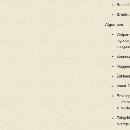
Broodd
Drinkb
Algemeen
:
Welpen-
logboek
zangbun
Zonnec
Muggen
Zaklamp
Vanaf 
Envelop
... (in
al op d
Zakgeld
overige