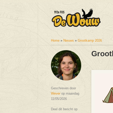
Home
»
Nieuws
»
Grootkamp 2026
U bent hier
Groot
Geschreven door
Wever
op maandag
11/05/2026
Deel dit bericht op