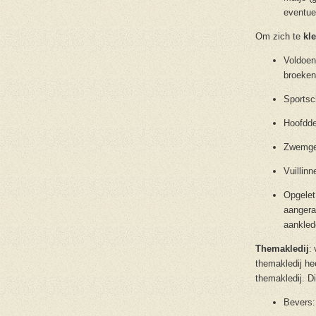
eventue
Om zich te
kl
Voldoen
broeken,
Sportsc
Hoofdd
Zwemge
Vuillin
Opgelet:
aangera
aankled
Themakledij
:
themakledij hee
themakledij. Di
Bevers: