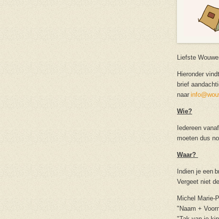
Liefste Wouwe
Hieronder vind
brief aandacht
naar
info@wou
Wie?
Iedereen vanaf
moeten dus no
Waar?
Indien je een 
Vergeet niet d
Michel Marie-
"Naam + Voor
"Tak van je ki