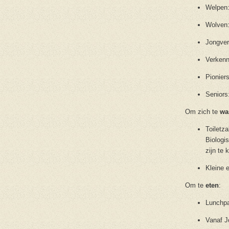
Welpen:
Wolven:
Jongver
Verkenn
Pioniers
Seniors
Om zich te
wa
Toiletz
Biologi
zijn te
Kleine 
Om te
eten
:
Lunchpa
Vanaf J