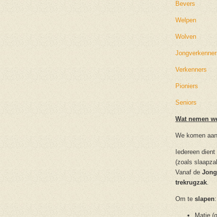
Bevers
Welpen
Wolven
Jongverkenner
Verkenners
Pioniers
Seniors
Wat nemen w
We komen aan
Iedereen dient
(zoals slaapza
Vanaf de
Jong
trekrugzak
.
Om te
slapen
Matje (