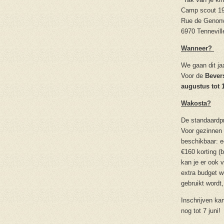
Camp scout 1
Rue de Genonv
6970 Tennevill
Wanneer?
We gaan dit ja
Voor de
Beve
augustus tot 
Wakosta?
De standaardpr
Voor gezinnen 
beschikbaar: e
€160 korting (
kan je er ook 
extra budget w
gebruikt wordt
Inschrijven kan
nog tot 7 juni!