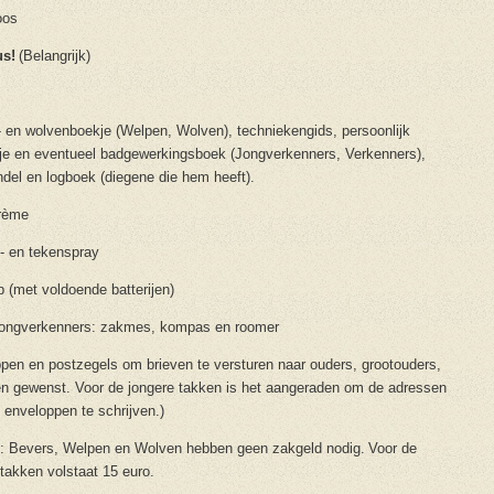
oos
us!
(Belangrijk)
 en wolvenboekje (Welpen, Wolven), techniekengids, persoonlijk
je en eventueel badgewerkingsboek (Jongverkenners, Verkenners),
del en logboek (diegene die hem heeft).
rème
- en tekenspray
 (met voldoende batterijen)
Jongverkenners: zakmes, kompas en roomer
pen en postzegels om brieven te versturen naar ouders, grootouders,
dien gewenst. Voor de jongere takken is het aangeraden om de adressen
e enveloppen te schrijven.)
: Bevers, Welpen en Wolven hebben geen zakgeld nodig. Voor de
 takken volstaat 15 euro.