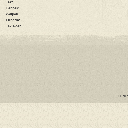
Tak:
Eenheid
Welpen
Functie:
Takleider
© 2026