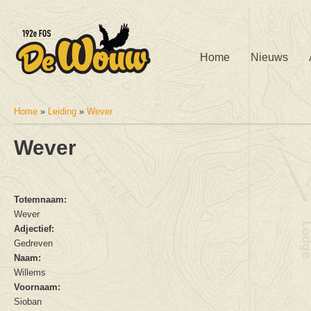
Home
Nieuws
Home
»
Leiding
»
Wever
U bent hier
Wever
Totemnaam:
Wever
Adjectief:
Gedreven
Naam:
Willems
Voornaam:
Sioban