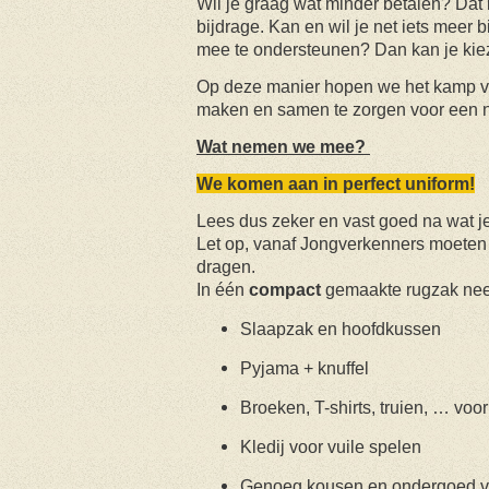
Wil je graag wat minder betalen? Dat
bijdrage. Kan en wil je net iets meer
mee te ondersteunen? Dan kan je kie
Op deze manier hopen we het kamp vo
maken en samen te zorgen voor een 
Wat nemen we mee?
We komen aan in perfect uniform!
Lees dus zeker en vast goed na wat j
Let op, vanaf Jongverkenners moeten 
dragen.
In één
compact
gemaakte rugzak nee
Slaapzak en hoofdkussen
Pyjama + knuffel
Broeken, T-shirts, truien, … vo
Kledij voor vuile spelen
Genoeg kousen en ondergoed vo