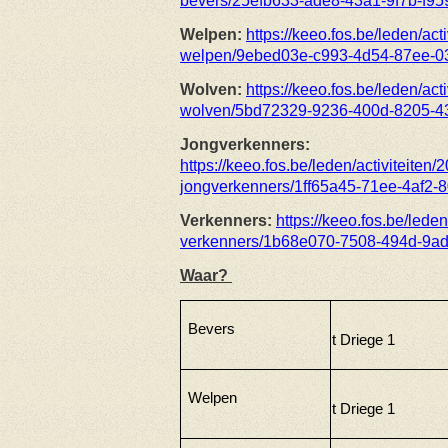
bevers/25efb633-ade8-43a1-9f7b-f9
Welpen:
https://keeo.fos.be/leden/ac
welpen/9ebed03e-c993-4d54-87ee-0
Wolven:
https://keeo.fos.be/leden/ac
wolven/5bd72329-9236-400d-8205-4
Jongverkenners:
https://keeo.fos.be/leden/activiteite
jongverkenners/1ff65a45-71ee-4af2-
Verkenners:
https://keeo.fos.be/lede
verkenners/1b68e070-7508-494d-9a
Waar?
Bevers
t Driege 1
Welpen
t Driege 1