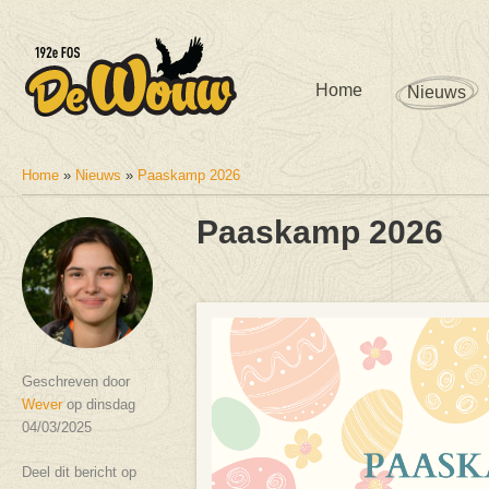
Home
Nieuws
Home
»
Nieuws
»
Paaskamp 2026
U bent hier
Paaskamp 2026
Geschreven door
Wever
op dinsdag
04/03/2025
Deel dit bericht op