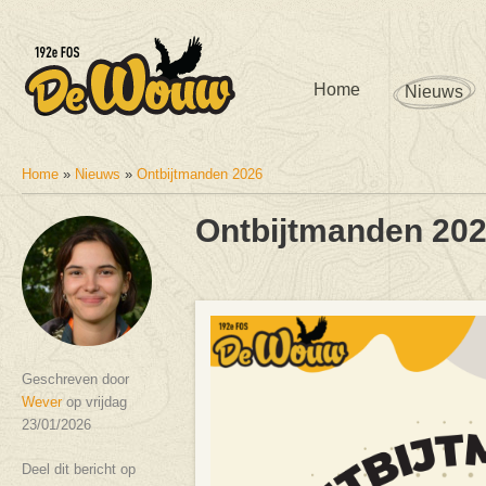
Home
Nieuws
Home
»
Nieuws
»
Ontbijtmanden 2026
U bent hier
Ontbijtmanden 20
Geschreven door
Wever
op vrijdag
23/01/2026
Deel dit bericht op