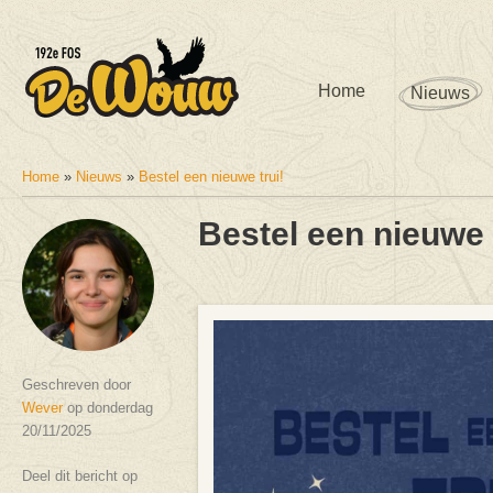
Home
Nieuws
Home
»
Nieuws
»
Bestel een nieuwe trui!
U bent hier
Bestel een nieuwe 
Geschreven door
Wever
op donderdag
20/11/2025
Deel dit bericht op