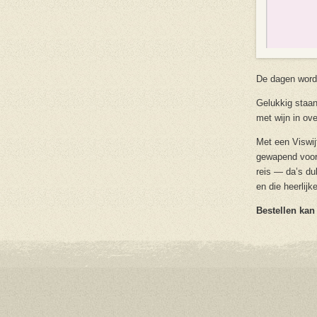
De dagen worde
Gelukkig staan
met wijn in ov
Met een Viswijf
gewapend voor e
reis — da’s du
en die heerlij
Bestellen kan 