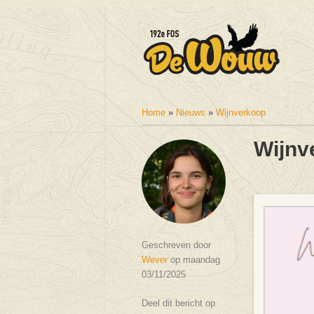
Home
»
Nieuws
»
Wijnverkoop
U bent hier
Wijnv
Geschreven door
Wever
op maandag
03/11/2025
Deel dit bericht op