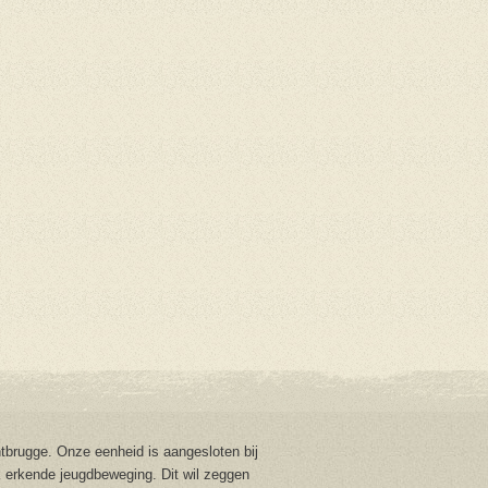
brugge. Onze eenheid is aangesloten bij
 erkende jeugdbeweging. Dit wil zeggen