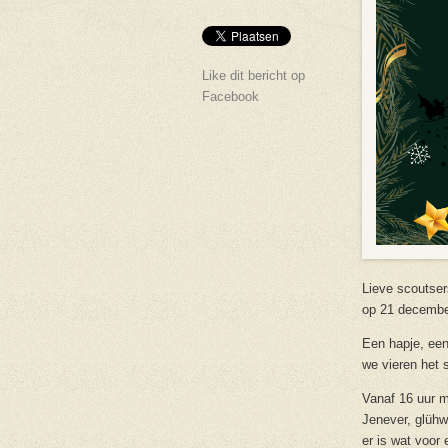
Like dit bericht op
Facebook
Lieve scoutser
op 21 december
Een hapje, een 
we vieren het 
Vanaf 16 uur m
Jenever, glüh
er is wat voor 