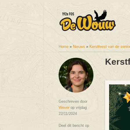
Home
»
Nieuws
»
Kerstfeest van de senio
U bent hier
Kerst
Geschreven door
Wever
op vrijdag
22/11/2024
Deel dit bericht op