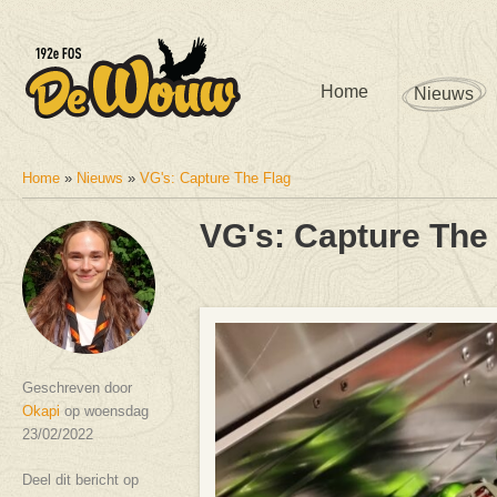
Home
Nieuws
Home
»
Nieuws
»
VG's: Capture The Flag
U bent hier
VG's: Capture The
Geschreven door
Okapi
op woensdag
23/02/2022
Deel dit bericht op