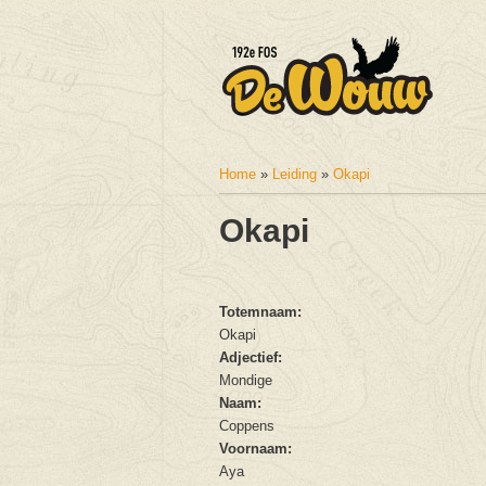
Home
»
Leiding
»
Okapi
U bent hier
Okapi
Totemnaam:
Okapi
Adjectief:
Mondige
Naam:
Coppens
Voornaam:
Aya