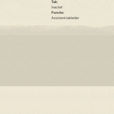
Tak:
Inactief
Functie:
Assistent-takleider