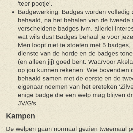
'teer pootje'.
Badgewerking: Badges worden volledig op
behaald, na het behalen van de tweede st
verscheidene badges ivm. allerlei inter
wat wils dus! Badges behaal je voor jeze
Men loopt niet te stoefen met 5 badges,
dienste van de horde en de badges tonen
(en alleen jij) goed bent. Waarvoor Akel
op jou kunnen rekenen. Wie bovendien d
behaald samen met de eerste en de twee
eigenaar noemen van het ereteken 'Zilver
enige badge die een welp mag blijven dra
JV/G's.
Kampen
De welpen gaan normaal gezien tweemaal pe