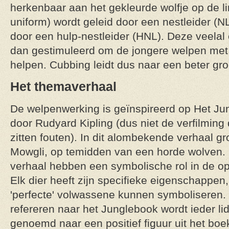
herkenbaar aan het gekleurde wolfje op de l
uniform) wordt geleid door een nestleider (NL
door een hulp-nestleider (HNL). Deze veela
dan gestimuleerd om de jongere welpen met a
helpen. Cubbing leidt dus naar een beter gr
Het themaverhaal
De welpenwerking is geïnspireerd op Het J
door Rudyard Kipling (dus niet de verfilming 
zitten fouten). In dit alombekende verhaal g
Mowgli, op temidden van een horde wolven. 
verhaal hebben een symbolische rol in de o
Elk dier heeft zijn specifieke eigenschappen
'perfecte' volwassene kunnen symboliseren
refereren naar het Junglebook wordt ieder li
genoemd naar een positief figuur uit het bo