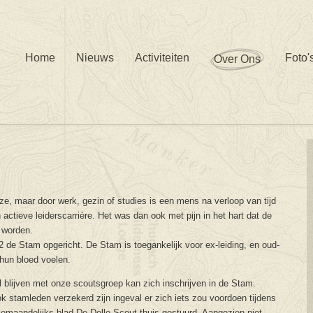
Home
Nieuws
Activiteiten
Foto'
Over Ons
e, maar door werk, gezin of studies is een mens na verloop van tijd
actieve leiderscarrière. Het was dan ook met pijn in het hart dat de
 worden.
2 de Stam opgericht. De Stam is toegankelijk voor ex-leiding, en oud-
hun bloed voelen.
 blijven met onze scoutsgroep kan zich inschrijven in de Stam.
k stamleden verzekerd zijn ingeval er zich iets zou voordoen tijdens
driemaandelijks blad De Dolle Scout thuis gestuurd. Aangezien niet