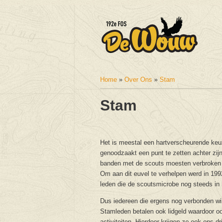
Home
»
Over Ons
»
Stam
U bent hier
Stam
Het is meestal een hartverscheurende keuz
genoodzaakt een punt te zetten achter zijn 
banden met de scouts moesten verbroken
Om aan dit euvel te verhelpen werd in 199
leden die de scoutsmicrobe nog steeds in 
Dus iedereen die ergens nog verbonden wil
Stamleden betalen ook lidgeld waardoor oo
activiteiten. Hierdoor krijgen ze ook ons 