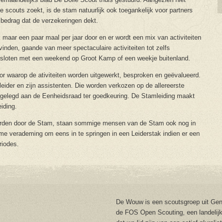
e scouts zoekt, is de stam natuurlijk ook toegankelijk voor partners
bedrag dat de verzekeringen dekt.
k maar een paar maal per jaar door en er wordt een mix van activiteiten
vinden, gaande van meer spectaculaire activiteiten tot zelfs
fgesloten met een weekend op Groot Kamp of een weekje buitenland.
 waarop de ativiteiten worden uitgewerkt, besproken en geëvalueerd.
ider en zijn assistenten. Die worden verkozen op de allereerste
gelegd aan de Eenheidsraad ter goedkeuring. De Stamleiding maakt
iding.
 worden door de Stam, staan sommige mensen van de Stam ook nog in
ome verademing om eens in te springen in een Leiderstak indien er een
riodes.
De Wouw is een scoutsgroep uit Gent
de FOS Open Scouting, een landelijk