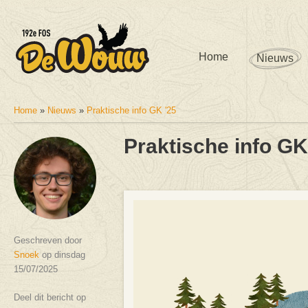
Home
Nieuws
Home
»
Nieuws
»
Praktische info GK '25
U bent hier
Praktische info GK
Geschreven door
Snoek
op dinsdag
15/07/2025
Deel dit bericht op