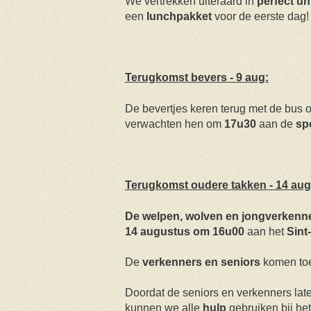
We vertrekken uiteraard in
perfect u
een
lunchpakket
voor de eerste dag!
Terugkomst bevers - 9 aug:
De bevertjes keren terug met de bus 
verwachten hen om
17u30
aan de
sp
Terugkomst oudere takken - 14 aug
De welpen, wolven en jongverkenn
14 augustus om 16u00
aan het
Sint
De
verkenners en seniors
komen toe
Doordat de seniors en verkenners lat
kunnen we alle
hulp
gebruiken bij he