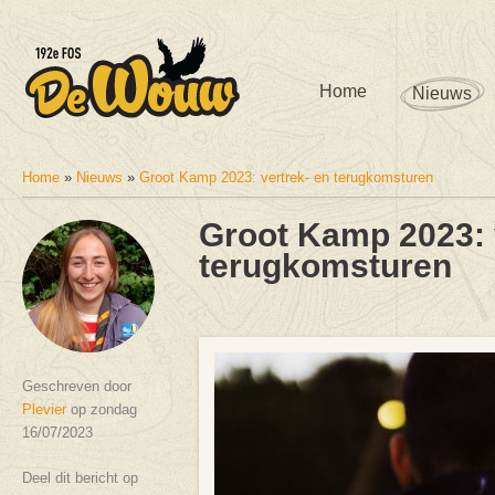
Home
Nieuws
Home
»
Nieuws
»
Groot Kamp 2023: vertrek- en terugkomsturen
U bent hier
Groot Kamp 2023: 
terugkomsturen
Geschreven door
Plevier
op zondag
16/07/2023
Deel dit bericht op