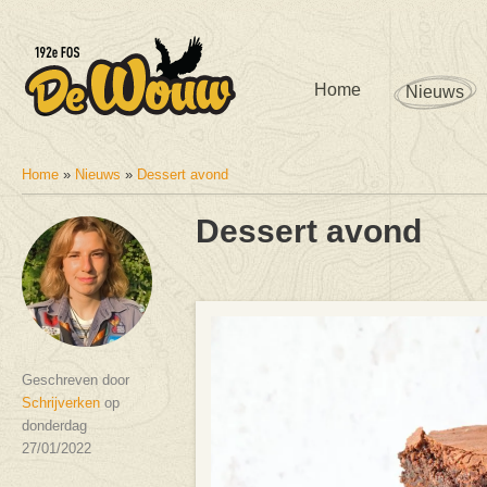
Home
Nieuws
Home
»
Nieuws
»
Dessert avond
U bent hier
Dessert avond
Geschreven door
Schrijverken
op
donderdag
27/01/2022