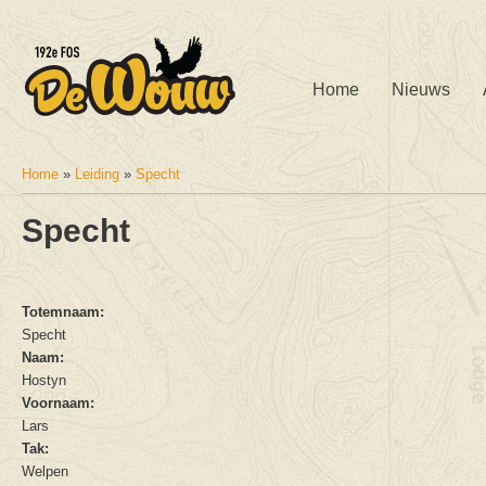
Home
Nieuws
Home
»
Leiding
»
Specht
U bent hier
Specht
Totemnaam:
Specht
Naam:
Hostyn
Voornaam:
Lars
Tak:
Welpen