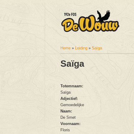
Home
»
Leiding
»
Saïga
U bent hier
Saïga
Totemnaam:
Saïga
Adjectief:
Gemoedelijke
Naam:
De Smet
Voornaam:
Floris