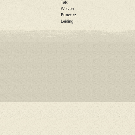
Tak:
Wolven
Functie:
Leiding