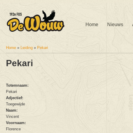
Home
Nieuws
Home
»
Leiding
»
Pekari
U bent hier
Pekari
Totemnaam:
Pekari
Adjectief:
Toegewijde
Naam:
Vincent
Voornaam:
Florence