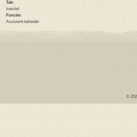
Tak:
Inactief
Functie:
Assistent-takleider
© 2026