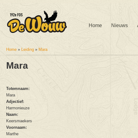
Home
Nieuws
Home
»
Leiding
»
Mara
U bent hier
Mara
Totemnaam:
Mara
Adjectief:
Harmonieuze
Naam:
Keersmaekers
Voornaam:
Marthe