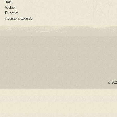
Tak:
Welpen
Functie:
Assistent-takleider
© 2026