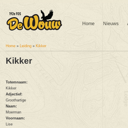
Home
Nieuws
Home
»
Leiding
»
Kikker
U bent hier
Kikker
Totemnaam:
Kikker
Adjectief:
Groothartige
Naam:
Moerman
Voornaam:
Lise