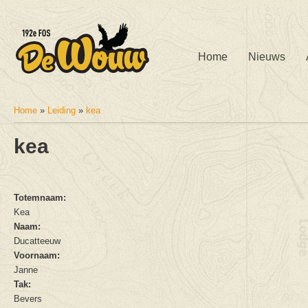
Home
Nieuws
Home
»
Leiding
»
kea
U bent hier
kea
Totemnaam:
Kea
Naam:
Ducatteeuw
Voornaam:
Janne
Tak:
Bevers