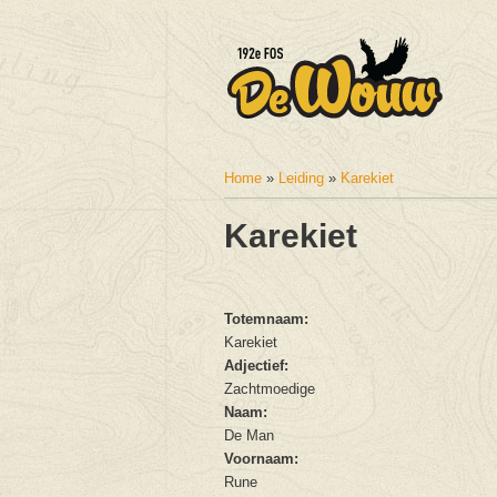
Home
»
Leiding
»
Karekiet
U bent hier
Karekiet
Totemnaam:
Karekiet
Adjectief:
Zachtmoedige
Naam:
De Man
Voornaam:
Rune