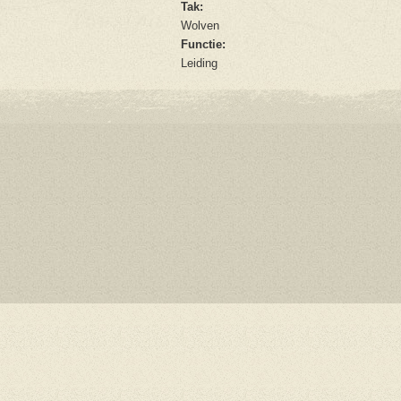
Tak:
Wolven
Functie:
Leiding