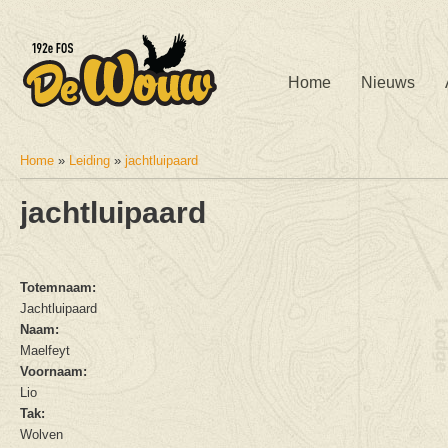
Home
Nieuws
Home
»
Leiding
»
jachtluipaard
U bent hier
jachtluipaard
Totemnaam:
Jachtluipaard
Naam:
Maelfeyt
Voornaam:
Lio
Tak:
Wolven