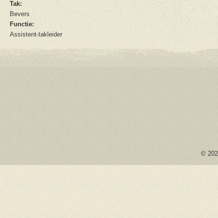
Tak:
Bevers
Functie:
Assistent-takleider
© 2026