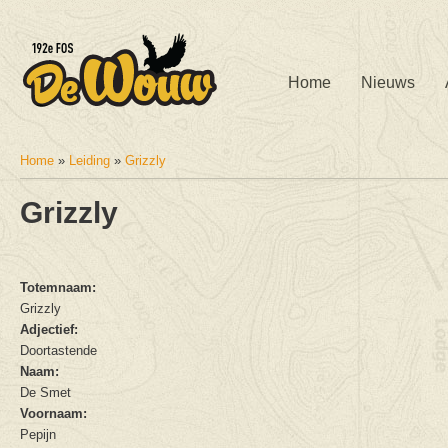
Home
Nieuws
Home
»
Leiding
»
Grizzly
U bent hier
Grizzly
Totemnaam:
Grizzly
Adjectief:
Doortastende
Naam:
De Smet
Voornaam:
Pepijn