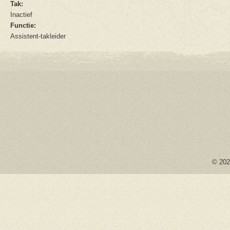
Tak:
Inactief
Functie:
Assistent-takleider
© 2026