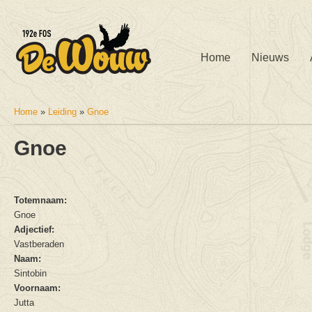
Home
Nieuws
Home
»
Leiding
»
Gnoe
U bent hier
Gnoe
Totemnaam:
Gnoe
Adjectief:
Vastberaden
Naam:
Sintobin
Voornaam:
Jutta