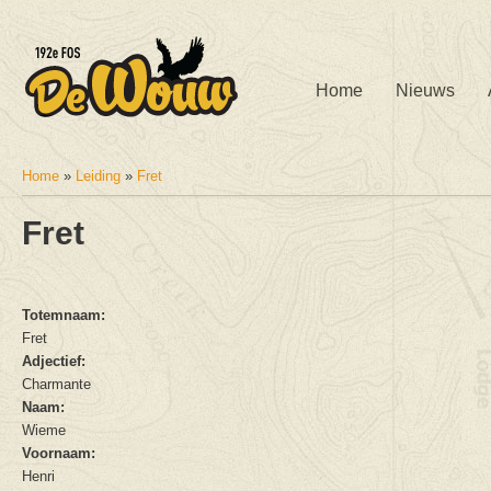
Home
Nieuws
Home
»
Leiding
»
Fret
U bent hier
Fret
Totemnaam:
Fret
Adjectief:
Charmante
Naam:
Wieme
Voornaam:
Henri