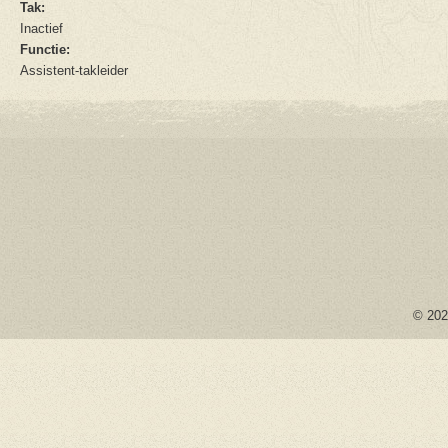
Tak:
Inactief
Functie:
Assistent-takleider
© 2026