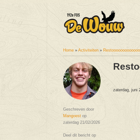
Home
»
Activiteiten
»
Restoooooooooooo
U bent hier
Rest
zaterdag, juni
Geschreven door
Mangoest
op
zaterdag 21/02/2026
Deel dit bericht op