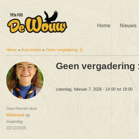
Home
Nieuws
Home
»
Activiteiten
»
Geen vergadering :((
U bent hier
Geen vergadering :
zaterdag, februari 7, 2026 -
14:00
tot
18:00
Geschreven door
Wielewaal
op
maandag
22/12/2025