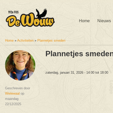
Home
Nieuws
Home
»
Activiteiten
»
Plannetjes smeden
U bent hier
Plannetjes smede
zaterdag, januari 31, 2026 -
14:00
tot
18:00
Geschreven door
Wielewaal
op
maandag
22/12/2025