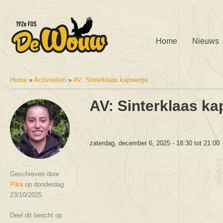
Home
Nieuws
Home
»
Activiteiten
»
AV: Sinterklaas kapoentje....
U bent hier
AV: Sinterklaas kap
zaterdag, december 6, 2025 -
18:30
tot
21:00
Geschreven door
Pika
op donderdag
23/10/2025
Deel dit bericht op