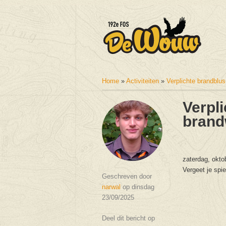
Home
»
Activiteiten
»
Verplichte brandblu
U bent hier
Verpl
brand
zaterdag, okto
Vergeet je spie
Geschreven door
narwal
op dinsdag
23/09/2025
Deel dit bericht op