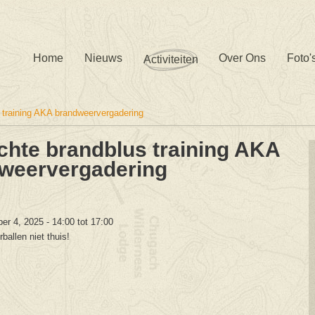
Home
Nieuws
Over Ons
Foto'
Activiteiten
s training AKA brandweervergadering
ichte brandblus training AKA
weervergadering
ber 4, 2025 -
14:00
tot
17:00
rballen niet thuis!