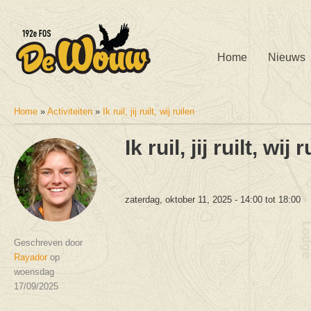
Home
Nieuws
Home
»
Activiteiten
»
Ik ruil, jij ruilt, wij ruilen
U bent hier
Ik ruil, jij ruilt, wij 
zaterdag, oktober 11, 2025 -
14:00
tot
18:00
Geschreven door
Rayador
op
woensdag
17/09/2025