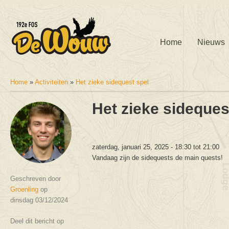
Home
Nieuws
Home
»
Activiteiten
»
Het zieke sidequest spel
U bent hier
Het zieke sideques
zaterdag, januari 25, 2025 -
18:30
tot
21:00
Vandaag zijn de sidequests de main quests!
Geschreven door
Groenling
op
dinsdag 03/12/2024
Deel dit bericht op