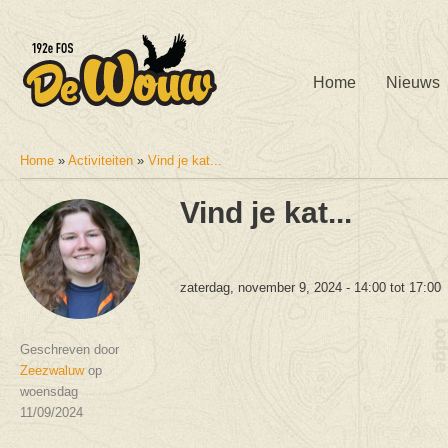
Home
Nieuws
Home
»
Activiteiten
»
Vind je kat...
U bent hier
Vind je kat...
zaterdag, november 9, 2024 -
14:00
tot
17:00
Geschreven door
Zeezwaluw
op
woensdag
11/09/2024