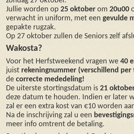
zondag 27 oktober.
Jullie worden op
25 oktober
om
20u00
o
verwacht in uniform, met een
gevulde 
gepakte rugzak.
Op 27
oktober
zullen de Seniors zelf afsl
Wakosta?
Voor het Herfstweekend vragen we
40 
juist
rekeningnummer (verschillend per 
de
correcte mededeling!
De uiterste stortingsdatum is
21 oktobe
deze datum te houden. Indien er later 
zal er een extra kost van €10 worden a
Na de inschrijving zal u een
bevestigings
meer info omtrent de betaling.