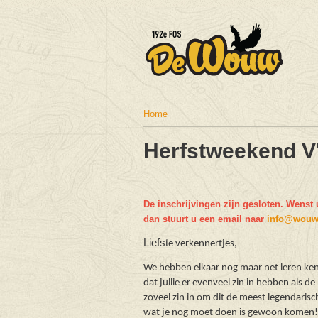
Home
U bent hier
Herfstweekend V
De inschrijvingen zijn gesloten. Wenst u
dan stuurt u een email naar
info@wouw
Liefst
e verkennertjes,
We hebben elkaar nog maar net leren ke
dat jullie er evenveel zin in hebben als de
zoveel zin in om dit de meest legendarisc
wat je nog moet doen is gewoon komen!