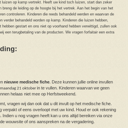
luizen op kamp vertrekt. Heeft uw kind toch luizen, start dan zeker
breng de leiding op de hoogte bij het vertrek. Aan het begin van het
deren controleren. Kinderen die reeds behandeld werden en waarvan de
llen verder behandeld worden op kamp. Kinderen die luizen hebben,
 hebben gestart en ons niet op voorhand hebben verwittigd, zullen ook
ij een terugbetaling van de producten. We vragen forfaitair een extra
iding:
en
nieuwe medische fiche
. Deze kunnen jullie online invullen
in te vullen. Kinderen waarvan we geen
maandag 21 oktober
nnen helaas niet mee op Herfstweekend.
t, vragen wij dan ook dat u dit invult op het medische fiche.
ag verpakt of eens overloopt met uw kind. Houd er ook rekening
 Indien u nog vragen heeft kan u ons altijd bereiken via onze
p de wouwsite of ons aanspreken na de vergadering.