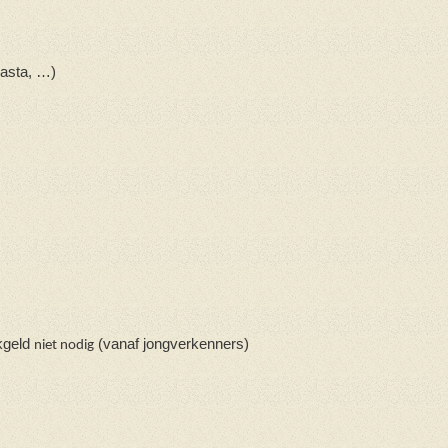
pasta, …)
kgeld
(vanaf jongverkenners)
niet nodig