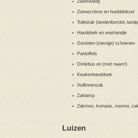
Zwemkledij
Zonnecrème en hoofddeksel
Toiletzak (tandenborstel, tand
Handdoek en washandje
Gesloten (stevige) schoenen
Pantoffels
Drinkbus en (met naam!)
Keukenhanddoek
Vuillinnenzak
Zaklamp
Zakmes, kompas, roomer, za
Luizen