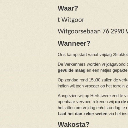
Waar?
t Witgoor
Witgoorsebaan 76 2990 
Wanneer?
Ons kamp start vanaf vrijdag 25 okto
De Verkenners
worden vrijdagavond
gevulde maag
en een netjes gepakte
Op zondag
rond 15u30
zullen de ver
indien wij toch vroeger op het terrein 
Aangezien wij op Herfstweekend te ve
openbaar vervoer, rekenen wij
op de 
het zitten om vrijdag en/of zondag te r
Laat het dan zeker weten
via het ins
Wakosta?