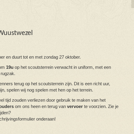
Wuustwezel
ber
en duurt tot en met zondag 27 oktober.
 om
19u
op het scoutsterrein verwacht in uniform, met een
 rugzak.
kenners
terug op het scoutsterrein zijn. Dit is een richt uur,
zijn, spelen wij nog spelen met hen op het terrein.
el tijd zouden verliezen door gebruik te maken van het
ouders
om ons heen en terug van
vervoer
te voorzien. Zie je
ijden?
chrijvingsformulier onderaan!