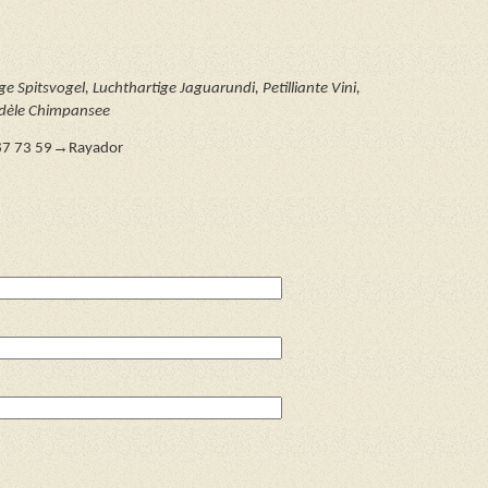
ge Spitsvogel, Luchthartige Jaguarundi, Petilliante Vini,
idè
le Chimpansee
→
87 73 59
Rayador