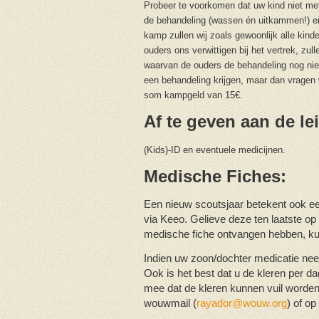
Probeer te voorkomen dat uw kind niet met 
de behandeling (wassen én uitkammen!) en 
kamp zullen wij zoals gewoonlijk alle kin
ouders ons verwittigen bij het vertrek, zu
waarvan de ouders de behandeling nog niet
een behandeling krijgen, maar dan vragen w
som kampgeld van 15€.
Af te geven aan de le
(Kids)-ID en eventuele medicijnen.
Medische Fiches:
Een nieuw scoutsjaar betekent ook e
via Keeo. Gelieve deze ten laatste op
medische fiche ontvangen hebben, ku
Indien uw zoon/dochter medicatie neem
Ook is het best dat u de kleren per d
mee dat de kleren kunnen vuil worden.
wouwmail (
rayador@wouw.org
) of o