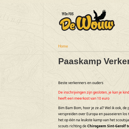
Home
U bent hier
Paaskamp Verke
Beste verkenners en ouders
De inschrijvingen zijn gesloten, je kan je ki
heeft een meerkost van 10 euro
Bim Bam Bom, hoor je ze al? Wel ik ook, de p
verspreiden over Europa en paaseieren los 
het op één na leukste kamp van het scoutsj
scouts richting de
Chirogeem Sint-Gerolf t