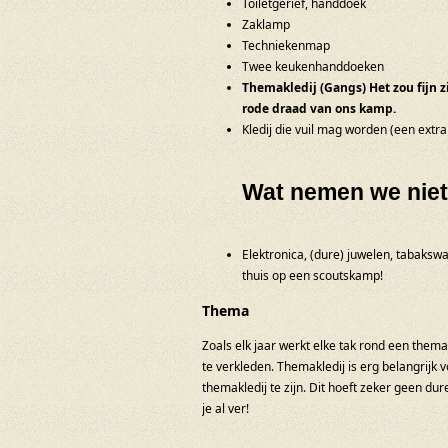
Toiletgerief, handdoek
Zaklamp
Techniekenmap
Twee keukenhanddoeken
Themakledij (Gangs) Het zou fijn z
rode draad van ons kamp.
Kledij die vuil mag worden (een extra
Wat nemen we nie
Elektronica, (dure) juwelen, tabakswa
thuis op een scoutskamp!
Thema
Zoals elk jaar werkt elke tak rond een them
te verkleden. Themakledij is erg belangrijk 
themakledij te zijn. Dit hoeft zeker geen dur
je al ver!