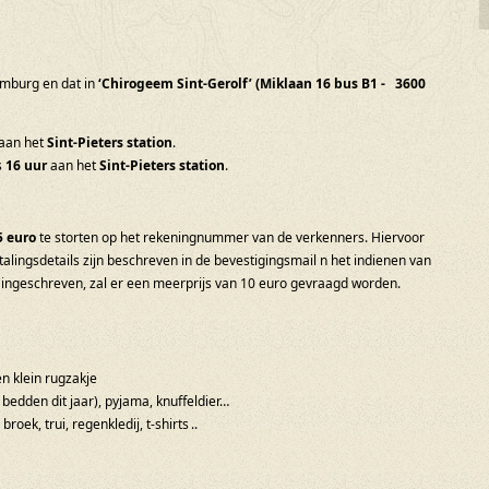
imburg en dat in
‘Chirogeem Sint-Gerolf’ (Miklaan 16 bus B1 - 3600
aan het
Sint-Pieters station
.
s
16 uur
aan het
Sint-Pieters station
.
5 euro
te storten op het rekeningnummer van de verkenners. Hiervoor
talingsdetails zijn beschreven in de bevestigingsmail n het indienen van
t ingeschreven, zal er een meerprijs van 10 euro gevraagd worden.
n klein rugzakje
 bedden dit jaar), pyjama, knuffeldier…
ek, trui, regenkledij, t-shirts ..