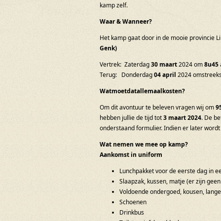
kamp zelf.
Waar & Wanneer?
Het kamp gaat door in de mooie provincie L
Genk)
Vertrek: Zaterdag
30 maart
2024 om
8u45
Terug: Donderdag
04 april
2024 omstreek
Watmoetdatallemaalkosten?
Om dit avontuur te beleven vragen wij om
9
hebben jullie de tijd tot
3 maart
2024
. De be
onderstaand formulier. Indien er later word
Wat nemen we mee op kamp?
Aankomst in uniform
Lunchpakket voor de eerste dag in ee
Slaapzak, kussen, matje (er zijn geen
Voldoende ondergoed, kousen, lange bro
Schoenen
Drinkbus