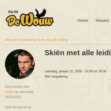
Home
Nieuws
Home
»
Activiteiten
»
Skiën met alle leiding
U bent hier
Skiën met alle leid
zaterdag, januari 31, 2026 -
14:00
tot
18:00
Wel vergadering
Geschreven door
Lijster
op woensdag
24/12/2025
Deel dit bericht op