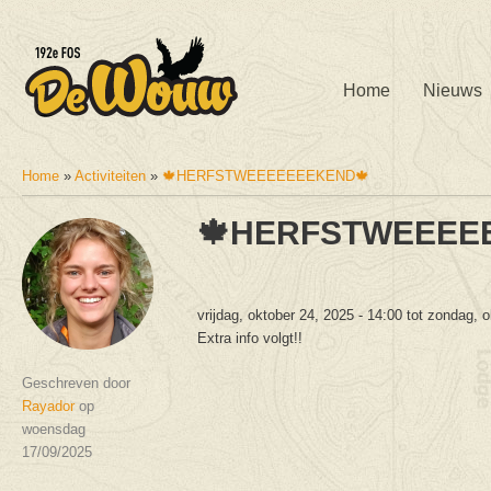
Home
Nieuws
Home
»
Activiteiten
»
🍁HERFSTWEEEEEEEKEND🍁
U bent hier
🍁HERFSTWEEEE
vrijdag, oktober 24, 2025 - 14:00
tot
zondag, o
Extra info volgt!!
Geschreven door
Rayador
op
woensdag
17/09/2025