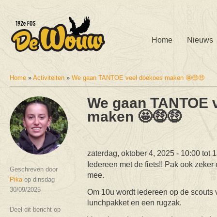
Home
Nieuws
Home
»
Activiteiten
»
We gaan TANTOE veel doekoes maken 🤩🤑🤑
U bent hier
We gaan TANTOE v
maken 🤩🤑🤑
zaterdag, oktober 4, 2025 -
10:00
tot
1
Iedereen met de fiets!! Pak ook zeke
Geschreven door
mee.
Pika
op dinsdag
30/09/2025
Om 10u wordt iedereen op de scouts v
lunchpakket en een rugzak.
Deel dit bericht op