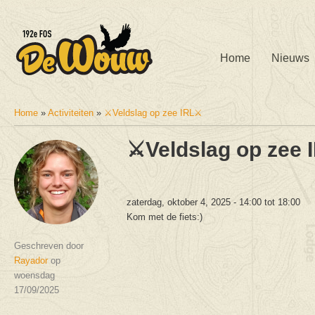
Home
Nieuws
Home
»
Activiteiten
»
⚔️Veldslag op zee IRL⚔️
U bent hier
⚔️Veldslag op zee 
zaterdag, oktober 4, 2025 -
14:00
tot
18:00
Kom met de fiets:)
Geschreven door
Rayador
op
woensdag
17/09/2025